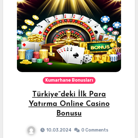
Kumarhane Bonusları
Türkiye”deki İlk Para
Yatırma Online Casino
Bonusu
10.03.2024
0 Comments