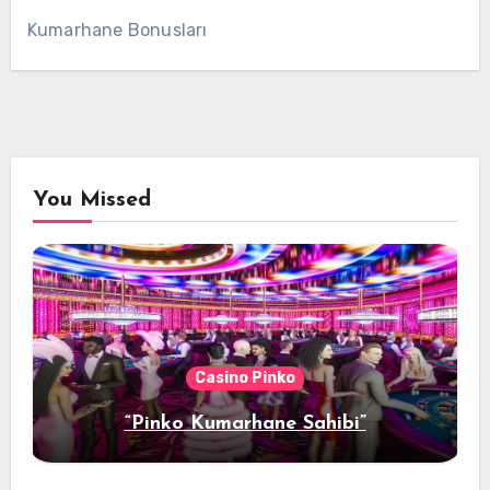
Kumarhane Bonusları
You Missed
Casino Pinko
“Pinko Kumarhane Sahibi”