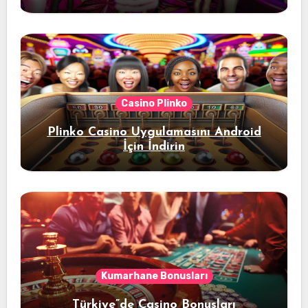
Casino Plinko
Plinko Casino Uygulamasını Android
İçin İndirin
Kumarhane Bonusları
Türkiye”de Casino Bonusları