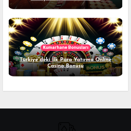
Kumarhane Bonusları
Türkiye”deki İlk Para Yatırma Online
Casino Bonusu