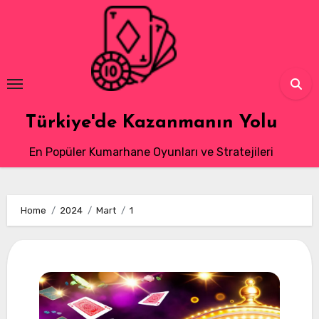
Skip
to
content
Türkiye'de Kazanmanın Yolu
En Popüler Kumarhane Oyunları ve Stratejileri
Home
2024
Mart
1